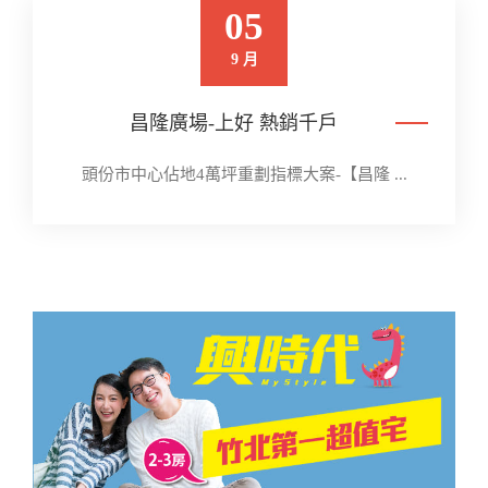
05
9 月
昌隆廣場-上好 熱銷千戶
頭份市中心佔地4萬坪重劃指標大案-【昌隆 ...