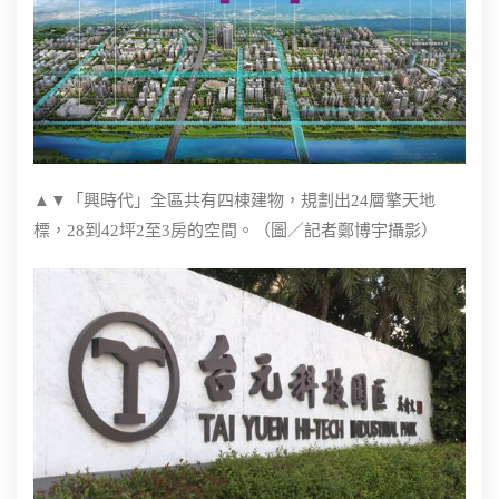
▲▼「興時代」全區共有四棟建物，規劃出24層擎天地
標，28到42坪2至3房的空間。（圖／記者鄭博宇攝影）