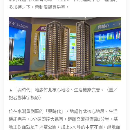
多加持之下，帶動周邊買房率。
▲「興時代」地處竹北核心地段、生活機能完善。（圖／
記者鄭博宇攝影）
位在水瀧重劃區的「興時代」，地處竹北核心地段、生活
機能完善，3分鐘即達大遠百，距離交流道僅需3分半，基
地正對面就是千坪雙公園，加上670坪的中庭花園，綠地面