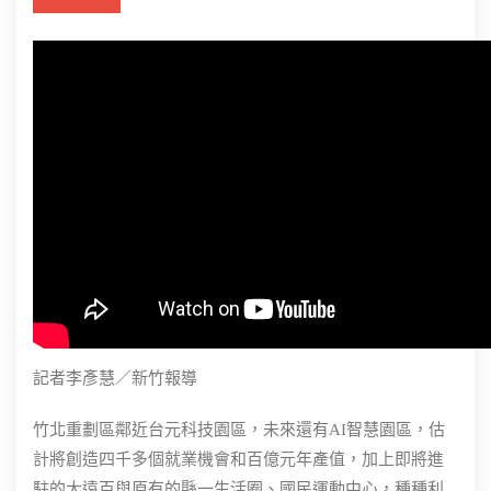
記者李彥慧／新竹報導
竹北重劃區鄰近台元科技園區，未來還有AI智慧園區，估
計將創造四千多個就業機會和百億元年產值，加上即將進
駐的大遠百與原有的縣一生活圈、國民運動中心，種種利