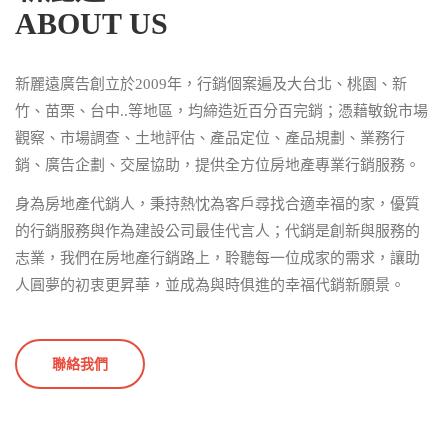
ABOUT US
新麗遠廣告創立於2009年，行銷個案遍及大台北、桃園、新
竹、苗栗、台中..等地區，均締造近百分百完銷；憑藉敏銳市場
觀察、市場調查、土地評估、產品定位、產品規劃、業務行
銷、廣告企劃、交屋協助，提供全方位房地產專業行銷服務。
身為房地產代銷人，秉持熱忱為客戶尋找合適幸福的家，優質
的行銷服務與作為建設公司最佳代言人；代銷是創新與服務的
志業，我們在房地產行銷路上，聆聽每一位成家的需求，讓助
人圓夢的初衷更昇華，並成為與時俱進的幸福代銷新願景。
聯絡我們