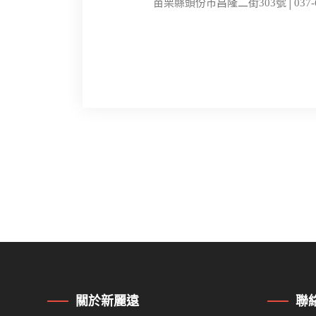
苗栗縣頭份市昌隆二街303號│037-6
關於新麗遠
聯