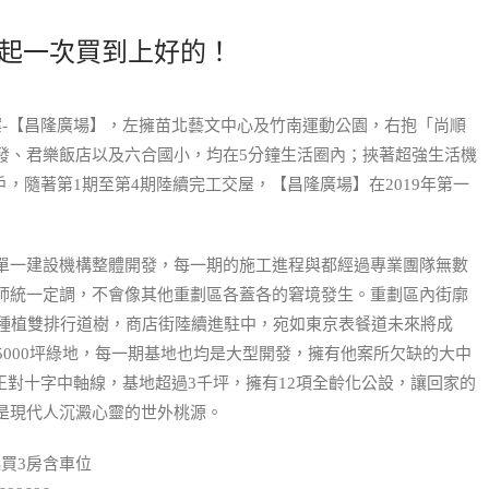
8萬起一次買到上好的！
案-【昌隆廣場】，左擁苗北藝文中心及竹南運動公園，右抱「尚順
發、君樂飯店以及六合國小，均在5分鐘生活圈內；挾著超強生活機
戶，隨著第1期至第4期陸續完工交屋，【昌隆廣場】在2019年第一
單一建設機構整體開發，每一期的施工進程與都經過專業團隊無數
師統一定調，不會像其他重劃區各蓋各的窘境發生。重劃區內街廓
，種植雙排行道樹，商店街陸續進駐中，宛如東京表餐道未來將成
5000坪綠地，每一期基地也均是大型開發，擁有他案所欠缺的大中
正對十字中軸線，基地超過3千坪，擁有12項全齡化公設，讓回家的
是現代人沉澱心靈的世外桃源。
起買3房含車位