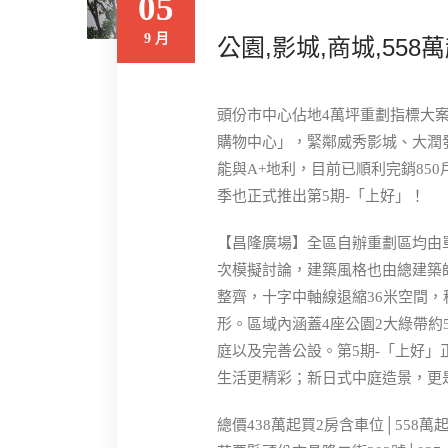
05
9 月
公園,影城,商城,55
頭份市中心佔地4萬坪重劃指標大
購物中心」，緊鄰威秀影城、大潤
能與A+地利，目前已順利完銷850
季也正式推出第5期-「上好」！
【昌隆廣場】全區自辦重劃區均由
次模擬討論，建築風格也由總建築
整齊，十字中軸線退縮36米空間
形。區域內涵蓋4座公園2大綠帶約
庭以及完善公設。第5期-「上好」
生活更精彩；新日式中庭造景，更
總價438萬起買2房含車位│558萬