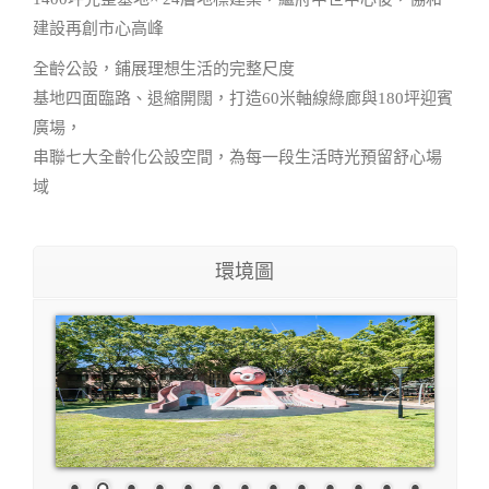
建設再創市心高峰
全齡公設，鋪展理想生活的完整尺度
基地四面臨路、退縮開闊，打造60米軸線綠廊與180坪迎賓
廣場，
串聯七大全齡化公設空間，為每一段生活時光預留舒心場
域
環境圖