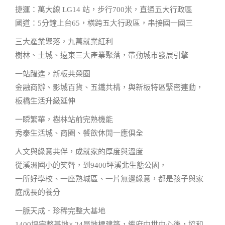
捷運：萬大線 LG14 站，步行700米，直通五大行政區
國道：5分鐘上台65，橫跨五大行政區，串接國一國三
三大產業聚落，九萬就業紅利
樹林、土城、遠東三大產業聚落，帶動城市發展引擎
一站躍進，新板共榮圈
金融商辦、影城百貨、五鐵共構，與新板特區緊密連動，
板橋生活升級延伸
一瞬繁華，樹林站前完熟機能
秀泰生活城、商圈、餐飲休閒一應俱全
人文與綠意共伴，成就家的厚度與溫度
從溪洲國小的笑聲，到9400坪溪北生態公園，
一所好學校、一座熟城區、一片無邊綠意，都是孩子與家
庭成長的養分
一脈天成．珍稀完整大基地
1400坪完整基地× 24層地標建築，繼府中世中心後，協和