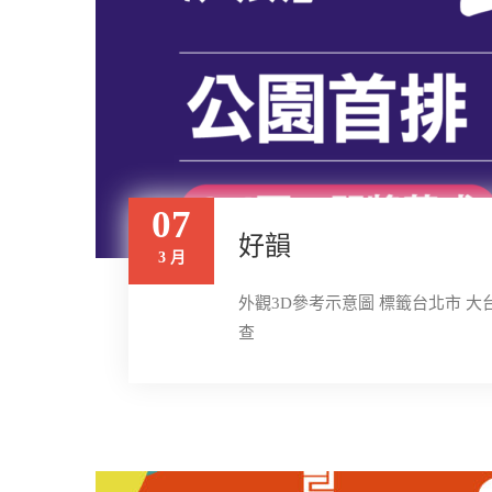
07
好韻
3 月
外觀3D參考示意圖 標籤台北市 大台
查