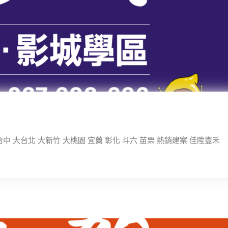
中 大台北 大新竹 大桃園 宜蘭 彰化 斗六 苗栗 熱銷建案 佳陞豐禾