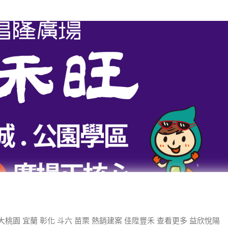
大桃園 宜蘭 彰化 斗六 苗栗 熱銷建案 佳陞豐禾 查看更多 益欣悅陽