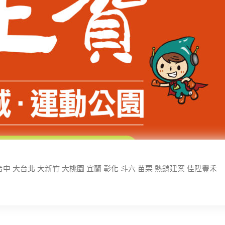
中 大台北 大新竹 大桃園 宜蘭 彰化 斗六 苗栗 熱銷建案 佳陞豐禾