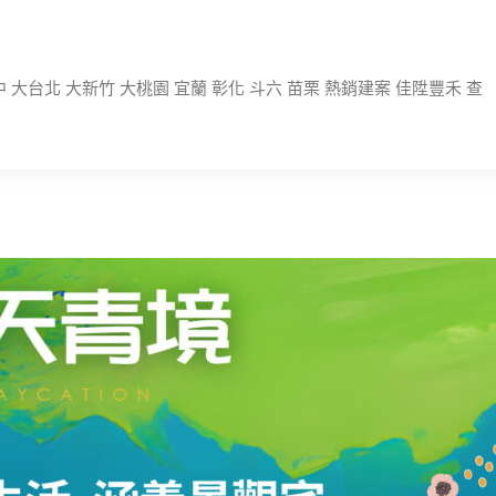
 大台北 大新竹 大桃園 宜蘭 彰化 斗六 苗栗 熱銷建案 佳陞豐禾 查