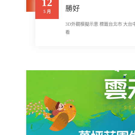
12
勝好
5 月
3D外觀模擬示意 標籤台北市 大台中
看