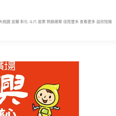
大桃園 宜蘭 彰化 斗六 苗栗 熱銷建案 佳陞豐禾 查看更多 益欣悅陽