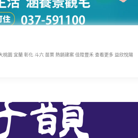
大桃園 宜蘭 彰化 斗六 苗栗 熱銷建案 佳陞豐禾 查看更多 益欣悅陽