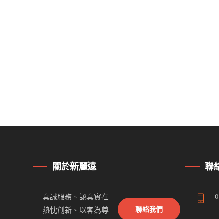
關於新麗遠
聯
0
真誠服務、認真實在
聯絡我們
熱忱創新、以客為尊